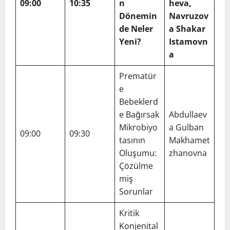
09:00
10:35
n
heva,
Dönemin
Navruzov
de Neler
a Shakar
Yeni?
Istamovn
a
Prematür
e
Bebeklerd
e Bağırsak
Abdullaev
Mikrobiyo
a Gulban
09:00
09:30
tasının
Makhamet
Oluşumu:
zhanovna
Çözülme
miş
Sorunlar
Kritik
Konjenital