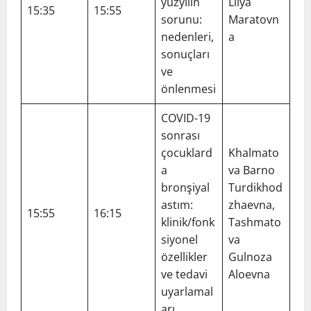
yüzyılın
Lilya
15:35
15:55
sorunu:
Maratovn
nedenleri,
a
sonuçları
ve
önlenmesi
COVID-19
sonrası
çocuklard
Khalmato
a
va Barno
bronşiyal
Turdikhod
astım:
zhaevna,
15:55
16:15
klinik/fonk
Tashmato
siyonel
va
özellikler
Gulnoza
ve tedavi
Aloevna
uyarlamal
arı