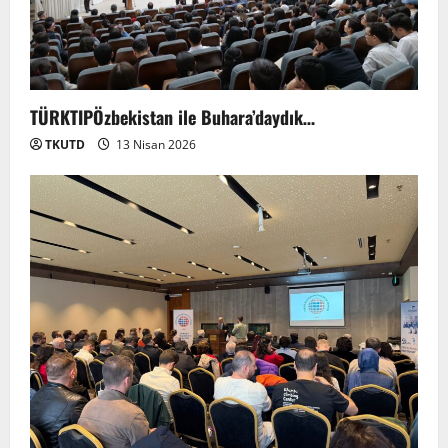
TÜRKTIPÖzbekistan ile Buhara’daydık…
TKUTD
13 Nisan 2026
Anadolu’dan Orta Asya’ya Bilimsel İş
Birliği Zirvesi – Ağrı Tedavisinde
Uzmanlığı Buluşturmak: Türk Dünyası
Sempozyumu
2
3 Ağustos 2026