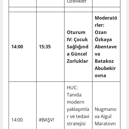
Özellikler
Moderatö
rler:
Oturum
Ozan
IV: Çocuk
Özkaya
14:00
15:35
Sağlığınd
Abentave
a Güncel
va
Zorluklar
Batakoz
Abubekir
ovna
HUC:
Tanıda
modern
yaklaşımla
Nugmano
r ve tedavi
va Aigul
14:00
#BAŞV!
stratejisi
Maratovn