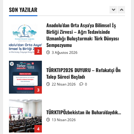
7 Ağustos 2026
SON YAZILAR
1
Anadolu’dan Orta Asya’ya Bilimsel İş
Birliği Zirvesi – Ağrı Tedavisinde
Uzmanlığı Buluşturmak: Türk Dünyası
Sempozyumu
2
3 Ağustos 2026
TÜRKTIP2026 DUYURU – Refakatçi Ön
Talep Süreci Başladı
22 Nisan 2026
0
3
TÜRKTIPÖzbekistan ile Buhara’daydık…
13 Nisan 2026
4