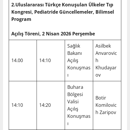
2.Uluslararası Türkçe Konuşulan Ülkeler Tıp
Kongresi, Pediatride Güncellemeler, Bilimsel
Program
Açılış Töreni, 2 Nisan 2026 Perşembe
Sağlık
Asilbek
Bakanı
Anvarovic
14.00
14:10
Açılış
h
Konuşmas
Khudayar
ı
ov
Buhara
Bölgesi
Botir
Valisi
14:10
14:20
Komilovic
Açılış
h Zaripov
Konuşmas
ı