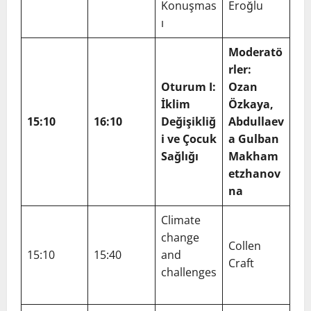
Konuşmas
Eroğlu
ı
Moderatö
rler:
Oturum I:
Ozan
İklim
Özkaya,
15:10
16:10
Değişikliğ
Abdullaev
i ve Çocuk
a Gulban
Sağlığı
Makham
etzhanov
na
Climate
change
Collen
15:10
15:40
and
Craft
challenges