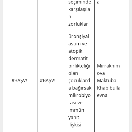
seçiminde
a
karşılaşıla
n
zorluklar
Bronşiyal
astım ve
atopik
dermatit
birlikteliği
Mirrakhim
olan
ova
#BAŞV!
#BAŞV!
çocuklard
Maktuba
a bağırsak
Khabibulla
mikrobiyo
evna
tası ve
immün
yanıt
ilişkisi