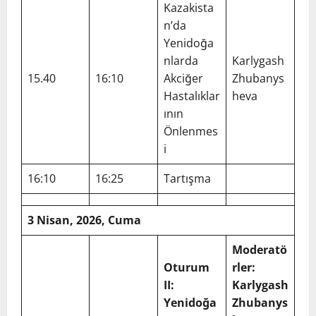
Kazakista
n’da
Yenidoğa
nlarda
Karlygash
15.40
16:10
Akciğer
Zhubanys
Hastalıklar
heva
ının
Önlenmes
i
16:10
16:25
Tartışma
3 Nisan, 2026, Cuma
Moderatö
Oturum
rler:
II:
Karlygash
Yenidoğa
Zhubanys