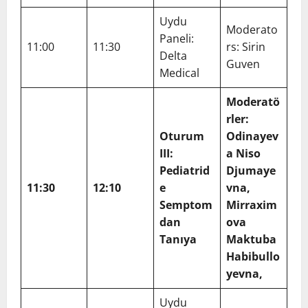
Uydu
Moderato
Paneli:
11:00
11:30
rs: Sirin
Delta
Guven
Medical
Moderatö
rler:
Oturum
Odinayev
III:
a Niso
Pediatrid
Djumaye
11:30
12:10
e
vna,
Semptom
Mirraxim
dan
ova
Tanıya
Maktuba
Habibullo
yevna,
Uydu