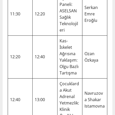
Paneli:
Serkan
ASELSAN
11:30
12:20
Emre
Sağlık
Eroğlu
Teknolojil
eri
Kas-
İskelet
Ağrısına
Ozan
12:20
12:40
Yaklaşım:
Özkaya
Olgu Bazlı
Tartışma
Çocuklard
a Akut
Navruzov
Adrenal
12:40
13:00
a Shakar
Yetmezlik:
Istamovna
Klinik