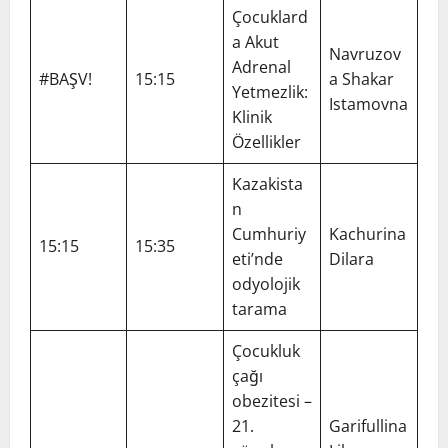
Çocuklard
a Akut
Navruzov
Adrenal
#BAŞV!
15:15
a Shakar
Yetmezlik:
Istamovna
Klinik
Özellikler
Kazakista
n
Cumhuriy
Kachurina
15:15
15:35
eti’nde
Dilara
odyolojik
tarama
Çocukluk
çağı
obezitesi –
21.
Garifullina