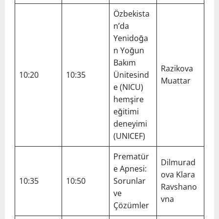
Özbekista
n’da
Yenidoğa
n Yoğun
Bakım
Razikova
10:20
10:35
Ünitesind
Muattar
e (NICU)
hemşire
eğitimi
deneyimi
(UNICEF)
Prematür
Dilmurad
e Apnesi:
ova Klara
10:35
10:50
Sorunlar
Ravshano
ve
vna
Çözümler