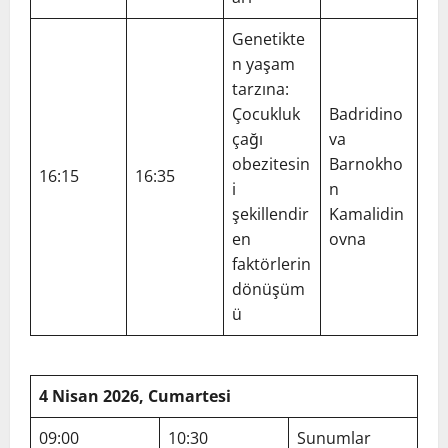
Genetikte
n yaşam
tarzına:
Çocukluk
Badridino
çağı
va
obezitesin
Barnokho
16:15
16:35
i
n
şekillendir
Kamalidin
en
ovna
faktörlerin
dönüşüm
ü
4 Nisan 2026, Cumartesi
09:00
10:30
Sunumlar