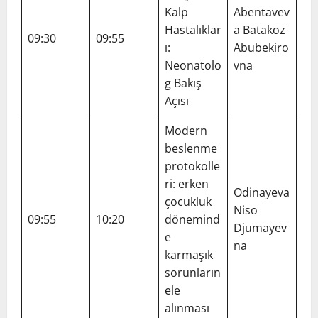
Kalp
Abentavev
Hastalıklar
a Batakoz
09:30
09:55
ı:
Abubekiro
Neonatolo
vna
g Bakış
Açısı
Modern
beslenme
protokolle
ri: erken
Odinayeva
çocukluk
Niso
09:55
10:20
dönemind
Djumayev
e
na
karmaşık
sorunların
ele
alınması