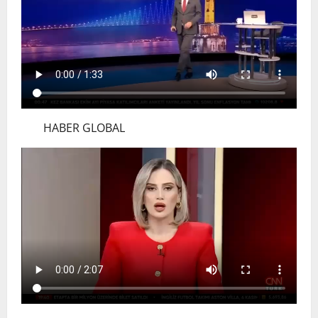
HABER GLOBAL
Anadolu’dan Orta Asya’ya Bilimsel İş
Birliği Zirvesi – Ağrı Tedavisinde
Uzmanlığı Buluşturmak: Türk Dünyası
Sempozyumu
2
3 Ağustos 2026