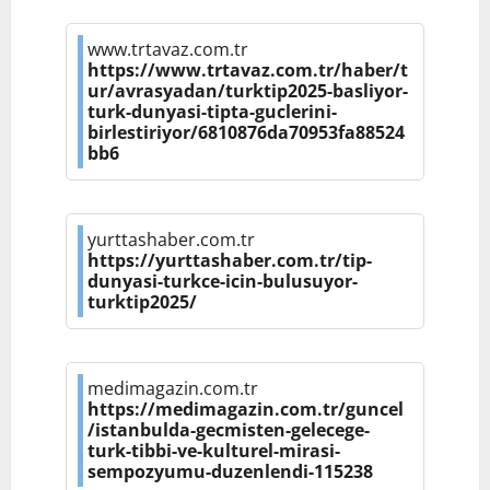
www.trtavaz.com.tr
https://www.trtavaz.com.tr/haber/t
ur/avrasyadan/turktip2025-basliyor-
turk-dunyasi-tipta-guclerini-
birlestiriyor/6810876da70953fa88524
bb6
yurttashaber.com.tr
https://yurttashaber.com.tr/tip-
dunyasi-turkce-icin-bulusuyor-
turktip2025/
medimagazin.com.tr
https://medimagazin.com.tr/guncel
/istanbulda-gecmisten-gelecege-
turk-tibbi-ve-kulturel-mirasi-
sempozyumu-duzenlendi-115238