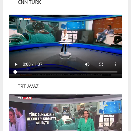
CNN TURK
TÜRKTIP2026 DUYURU – Refakatçi Ön
Talep Süreci Başladı
22 Nisan 2026
0
3
TÜRKTIPÖzbekistan ile Buhara’daydık…
13 Nisan 2026
4
TÜRKTIP Kosova ile balkanlardaydık…
TRT AVAZ
8 Nisan 2026
5
EMDATE 6 – 1. Ulusal Akademik Tıp
Eğitimi Kongresi