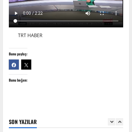
7 Ağustos 2026
1
Anadolu’dan Orta Asya’ya Bilimsel İş
Birliği Zirvesi – Ağrı Tedavisinde
Uzmanlığı Buluşturmak: Türk Dünyası
TRT HABER
Sempozyumu
2
3 Ağustos 2026
Bunu paylaş:
TÜRKTIP2026 DUYURU – Refakatçi Ön
Talep Süreci Başladı
Bunu beğen:
22 Nisan 2026
0
3
TÜRKTIPÖzbekistan ile Buhara’daydık…
13 Nisan 2026
SON YAZILAR
4