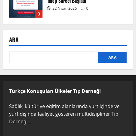
Talep Süreci Başladı
22 Nisan 2026
0
3
TÜRKTIPÖzbekistan ile Buhara’daydık…
ARA
13 Nisan 2026
4
ARA
TÜRKTIP Kosova ile balkanlardaydık…
8 Nisan 2026
Türkçe Konuşulan Ülkeler Tıp Derneği
5
Sağlık, kültür ve eğitim alanlarında yurt içinde ve
yurt dışında faaliyet gösteren multidisipliner Tıp
Derneği…