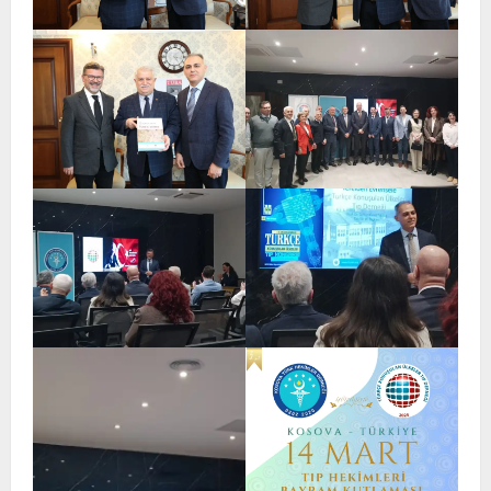
TÜRKTIP2026 DUYURU – Refakatçi Ön
Talep Süreci Başladı
22 Nisan 2026
0
2
TÜRKTIPÖzbekistan ile Buhara’daydık…
13 Nisan 2026