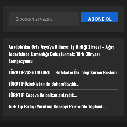
TÜRKTIP Kosova ile balkanlardaydık…
ABONE OL
8 Nisan 2026
4
Anadolu’dan Orta Asya’ya Bilimsel İş Birliği Zirvesi – Ağrı
Türk Tıp Birliği Yürütme Konseyi
Tedavisinde Uzmanlığı Buluşturmak: Türk Dünyası
Prizren’de toplandı…
Sempozyumu
2 Nisan 2026
5
TÜRKTIP2026 DUYURU – Refakatçi Ön Talep Süreci Başladı
TÜRKTIPÖzbekistan ile Buhara’daydık…
TÜRKTIP Kosova ile balkanlardaydık…
Türk Tıp Birliği Yürütme Konseyi Prizren’de toplandı…