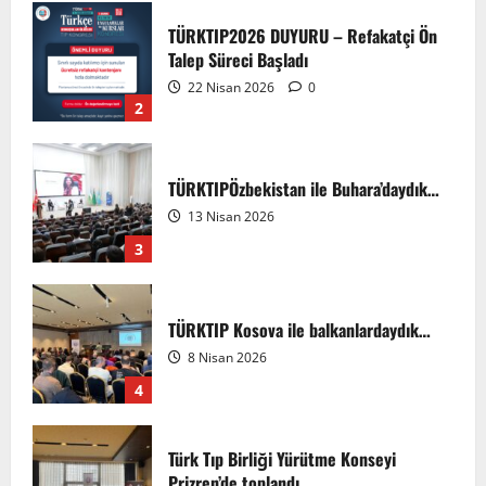
TÜRKTIP2026 DUYURU – Refakatçi Ön
Talep Süreci Başladı
22 Nisan 2026
0
2
TÜRKTIPÖzbekistan ile Buhara’daydık…
13 Nisan 2026
3
TÜRKTIP Kosova ile balkanlardaydık…
8 Nisan 2026
4
Türk Tıp Birliği Yürütme Konseyi
Prizren’de toplandı…