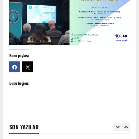
3
TÜRKTIP Kosova ile balkanlardaydık…
8 Nisan 2026
4
Bunu paylaş:
Türk Tıp Birliği Yürütme Konseyi
Prizren’de toplandı…
Bunu beğen:
2 Nisan 2026
5
Anadolu’dan Orta Asya’ya Bilimsel İş
Birliği Zirvesi – Ağrı Tedavisinde
Uzmanlığı Buluşturmak: Türk Dünyası
Sempozyumu
SON YAZILAR
1
3 Ağustos 2026