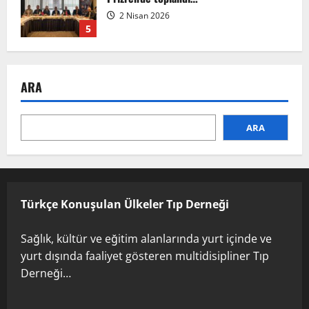
2 Nisan 2026
5
Anadolu’dan Orta Asya’ya Bilimsel İş
Birliği Zirvesi – Ağrı Tedavisinde
ARA
Uzmanlığı Buluşturmak: Türk Dünyası
Sempozyumu
1
3 Ağustos 2026
ARA
TÜRKTIP2026 DUYURU – Refakatçi Ön
Talep Süreci Başladı
22 Nisan 2026
0
Türkçe Konuşulan Ülkeler Tıp Derneği
2
Sağlık, kültür ve eğitim alanlarında yurt içinde ve
yurt dışında faaliyet gösteren multidisipliner Tıp
TÜRKTIPÖzbekistan ile Buhara’daydık…
Derneği…
13 Nisan 2026
3