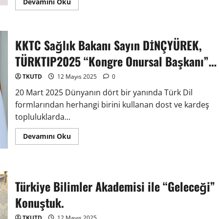
Devamını Oku
KKTC Sağlık Bakanı Sayın DİNÇYÜREK,
TÜRKTIP2025 “Kongre Onursal Başkanı”…
TKUTD
12 Mayıs 2025
0
20 Mart 2025 Dünyanın dört bir yanında Türk Dil
formlarından herhangi birini kullanan dost ve kardeş
topluluklarda...
Devamını Oku
Türkiye Bilimler Akademisi ile “Geleceği”
Konuştuk.
TKUTD
12 Mayıs 2025