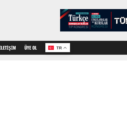
İLETIŞIM
ÜYE OL
TR