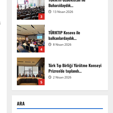
Buhara’daydık…
13 Nisan 2026
3
i
TÜRKTIP Kosova ile
balkanlardaydık…
8 Nisan 2026
4
Türk Tıp Birliği Yürütme Konseyi
Prizren’de toplandı…
2 Nisan 2026
5
Anadolu’dan Orta Asya’ya Bilimsel
İş Birliği Zirvesi – Ağrı
ARA
Tedavisinde Uzmanlığı
Buluşturmak: Türk Dünyası