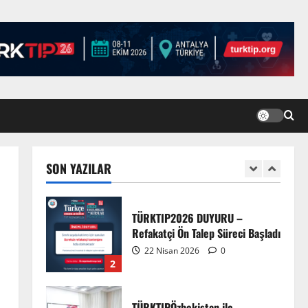
Türk Tıp Birliği Yürütme Konseyi
Prizren’de toplandı…
2 Nisan 2026
5
Anadolu’dan Orta Asya’ya Bilimsel
İş Birliği Zirvesi – Ağrı
Tedavisinde Uzmanlığı
Buluşturmak: Türk Dünyası
SON YAZILAR
Sempozyumu
1
3 Ağustos 2026
TÜRKTIP2026 DUYURU –
Refakatçi Ön Talep Süreci Başladı
22 Nisan 2026
0
2
TÜRKTIPÖzbekistan ile