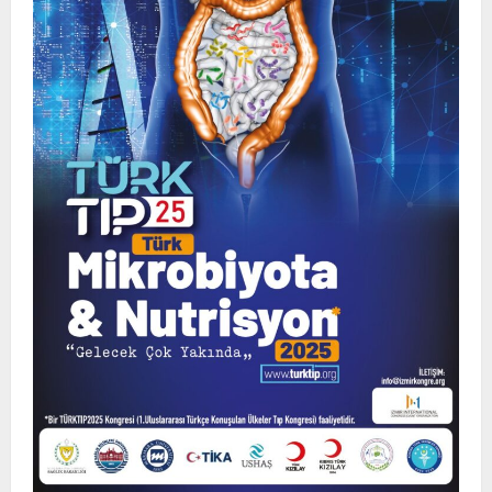
Anadolu’dan Orta Asya’ya Bilimsel İş
Birliği Zirvesi – Ağrı Tedavisinde
Uzmanlığı Buluşturmak: Türk Dünyası
Sempozyumu
2
3 Ağustos 2026
TÜRKTIP2026 DUYURU – Refakatçi Ön
Talep Süreci Başladı
22 Nisan 2026
0
3
TÜRKTIPÖzbekistan ile Buhara’daydık…
13 Nisan 2026
4