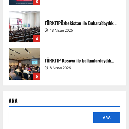
3
TÜRKTIPÖzbekistan ile Buhara’daydık…
13 Nisan 2026
4
TÜRKTIP Kosova ile balkanlardaydık…
8 Nisan 2026
5
EMDATE 6 – 1. Ulusal Akademik Tıp
ARA
Eğitimi Kongresi
7 Ağustos 2026
1
ARA
Anadolu’dan Orta Asya’ya Bilimsel İş