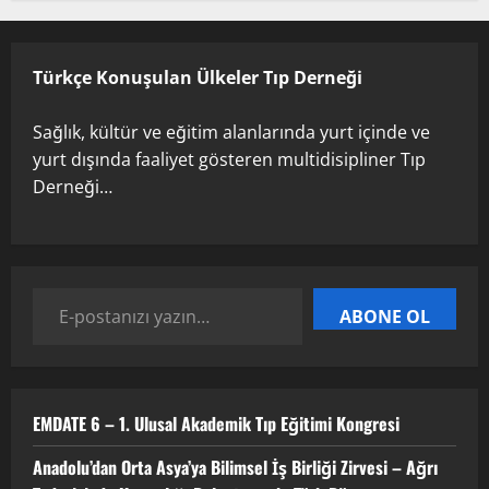
Birliği Zirvesi – Ağrı Tedavisinde
Uzmanlığı Buluşturmak: Türk Dünyası
Sempozyumu
Türkçe Konuşulan Ülkeler Tıp Derneği
2
3 Ağustos 2026
Sağlık, kültür ve eğitim alanlarında yurt içinde ve
TÜRKTIP2026 DUYURU – Refakatçi Ön
yurt dışında faaliyet gösteren multidisipliner Tıp
Talep Süreci Başladı
Derneği…
22 Nisan 2026
0
3
TÜRKTIPÖzbekistan ile Buhara’daydık…
ABONE OL
13 Nisan 2026
4
EMDATE 6 – 1. Ulusal Akademik Tıp Eğitimi Kongresi
TÜRKTIP Kosova ile balkanlardaydık…
Anadolu’dan Orta Asya’ya Bilimsel İş Birliği Zirvesi – Ağrı
8 Nisan 2026