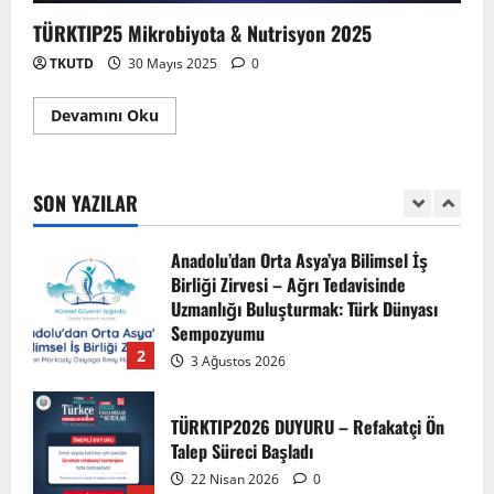
TÜRKTIP Kosova ile balkanlardaydık…
TÜRKTIP25 Mikrobiyota & Nutrisyon 2025
8 Nisan 2026
TKUTD
30 Mayıs 2025
0
5
Devamını Oku
EMDATE 6 – 1. Ulusal Akademik Tıp
Eğitimi Kongresi
7 Ağustos 2026
SON YAZILAR
1
Anadolu’dan Orta Asya’ya Bilimsel İş
Birliği Zirvesi – Ağrı Tedavisinde
Uzmanlığı Buluşturmak: Türk Dünyası
Sempozyumu
2
3 Ağustos 2026
TÜRKTIP2026 DUYURU – Refakatçi Ön
Talep Süreci Başladı
22 Nisan 2026
0