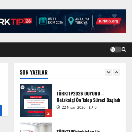
Türk Tıp Birliği Yürütme Konseyi
Prizren’de toplandı…
2 Nisan 2026
5
Anadolu’dan Orta Asya’ya Bilimsel
İş Birliği Zirvesi – Ağrı
Tedavisinde Uzmanlığı
Buluşturmak: Türk Dünyası
SON YAZILAR
Sempozyumu
1
3 Ağustos 2026
TÜRKTIP2026 DUYURU –
Refakatçi Ön Talep Süreci Başladı
22 Nisan 2026
0
2
TÜRKTIPÖzbekistan ile