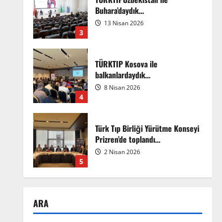
Buhara’daydık…
13 Nisan 2026
3
TÜRKTIP Kosova ile
balkanlardaydık…
8 Nisan 2026
4
Türk Tıp Birliği Yürütme Konseyi
Prizren’de toplandı…
2 Nisan 2026
5
Anadolu’dan Orta Asya’ya Bilimsel
İş Birliği Zirvesi – Ağrı
ARA
Tedavisinde Uzmanlığı
Buluşturmak: Türk Dünyası