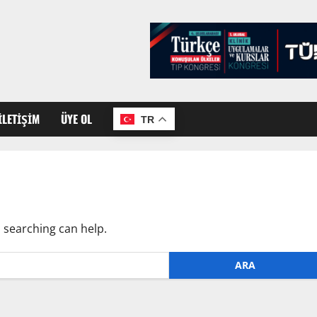
İLETIŞIM
ÜYE OL
TR
s searching can help.