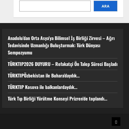
Sempozyumu
1
ARA
3 Ağustos 2026
TÜRKTIP2026 DUYURU –
Refakatçi Ön Talep Süreci Başladı
22 Nisan 2026
0
Anadolu’dan Orta Asya’ya Bilimsel İş Birliği Zirvesi – Ağrı
2
Tedavisinde Uzmanlığı Buluşturmak: Türk Dünyası
Sempozyumu
TÜRKTIPÖzbekistan ile
TÜRKTIP2026 DUYURU – Refakatçi Ön Talep Süreci Başladı
Buhara’daydık…
13 Nisan 2026
TÜRKTIPÖzbekistan ile Buhara’daydık…
3
TÜRKTIP Kosova ile balkanlardaydık…
TÜRKTIP Kosova ile
Türk Tıp Birliği Yürütme Konseyi Prizren’de toplandı…
balkanlardaydık…
8 Nisan 2026
4