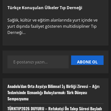
2 Nisan 2026
Türkçe Konuşulan Ülkeler Tıp Derneği
5
Sağlık, kültür ve eğitim alanlarında yurt içinde ve
yurt dışında faaliyet gösteren multidisipliner Tıp
Derneği…
ABONE OL
Anadolu’dan Orta Asya’ya Bilimsel İş Birliği Zirvesi – Ağrı
Tedavisinde Uzmanlığı Buluşturmak: Türk Dünyası
Sempozyumu
TÜRKTIP2026 DUYURU – Refakatçi Ön Talep Süreci Başladı