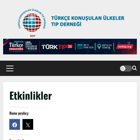
Türk Tıp Birliği Yürütme Konseyi
Prizren’de toplandı…
2 Nisan 2026
5
Anadolu’dan Orta Asya’ya Bilimsel İş
Birliği Zirvesi – Ağrı Tedavisinde
Uzmanlığı Buluşturmak: Türk Dünyası
Sempozyumu
1
3 Ağustos 2026
TÜRKTIP2026 DUYURU – Refakatçi Ön
Etkinlikler
Talep Süreci Başladı
22 Nisan 2026
0
2
Bunu paylaş:
TÜRKTIPÖzbekistan ile Buhara’daydık…
13 Nisan 2026