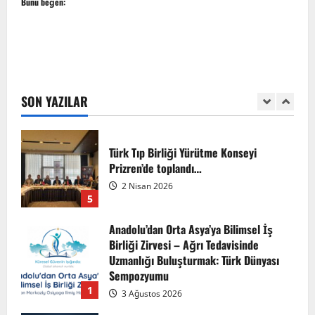
Bunu beğen:
3
TÜRKTIP Kosova ile balkanlardaydık…
8 Nisan 2026
SON YAZILAR
4
Türk Tıp Birliği Yürütme Konseyi
Prizren’de toplandı…
2 Nisan 2026
5
Anadolu’dan Orta Asya’ya Bilimsel İş
Birliği Zirvesi – Ağrı Tedavisinde
Uzmanlığı Buluşturmak: Türk Dünyası
Sempozyumu
1
3 Ağustos 2026