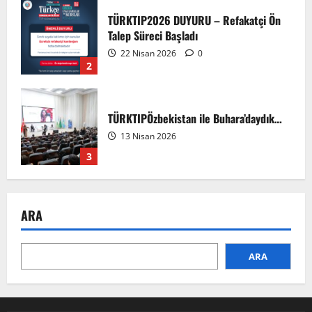
TÜRKTIP2026 DUYURU – Refakatçi Ön
Talep Süreci Başladı
22 Nisan 2026
0
2
TÜRKTIPÖzbekistan ile Buhara’daydık…
13 Nisan 2026
3
TÜRKTIP Kosova ile balkanlardaydık…
ARA
8 Nisan 2026
4
ARA
Türk Tıp Birliği Yürütme Konseyi
Prizren’de toplandı…