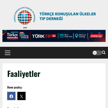
TÜRKTIPÖzbekistan ile Buhara’daydık…
13 Nisan 2026
4
TÜRKTIP Kosova ile balkanlardaydık…
8 Nisan 2026
5
EMDATE 6 – 1. Ulusal Akademik Tıp
Faaliyetler
Eğitimi Kongresi
7 Ağustos 2026
1
Bunu paylaş:
Anadolu’dan Orta Asya’ya Bilimsel İş
Birliği Zirvesi – Ağrı Tedavisinde
Uzmanlığı Buluşturmak: Türk Dünyası