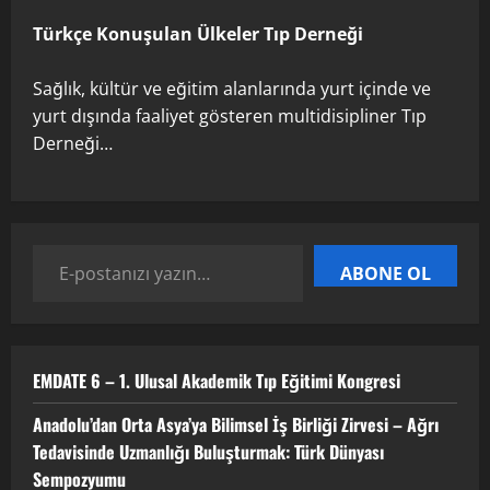
13 Nisan 2026
Türkçe Konuşulan Ülkeler Tıp Derneği
4
Sağlık, kültür ve eğitim alanlarında yurt içinde ve
yurt dışında faaliyet gösteren multidisipliner Tıp
TÜRKTIP Kosova ile balkanlardaydık…
Derneği…
8 Nisan 2026
5
ABONE OL
EMDATE 6 – 1. Ulusal Akademik Tıp Eğitimi Kongresi
Anadolu’dan Orta Asya’ya Bilimsel İş Birliği Zirvesi – Ağrı
Tedavisinde Uzmanlığı Buluşturmak: Türk Dünyası
Sempozyumu