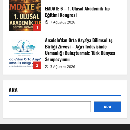
EMDATE 6 – 1. Ulusal Akademik Tıp
Eğitimi Kongresi
7 Ağustos 2026
1
Anadolu’dan Orta Asya’ya Bilimsel İş
Birliği Zirvesi – Ağrı Tedavisinde
Uzmanlığı Buluşturmak: Türk Dünyası
Sempozyumu
2
3 Ağustos 2026
TÜRKTIP2026 DUYURU – Refakatçi Ön
ARA
Talep Süreci Başladı
22 Nisan 2026
0
3
ARA
TÜRKTIPÖzbekistan ile Buhara’daydık…