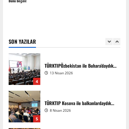
Sempozyumu
Bunu beğen:
2
3 Ağustos 2026
TÜRKTIP2026 DUYURU – Refakatçi Ön
Talep Süreci Başladı
22 Nisan 2026
0
SON YAZILAR
3
TÜRKTIPÖzbekistan ile Buhara’daydık…
13 Nisan 2026
4
TÜRKTIP Kosova ile balkanlardaydık…
8 Nisan 2026
5