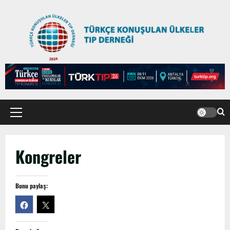
Birliği Zirvesi – Ağrı Tedavisinde
Uzmanlığı Buluşturmak: Türk Dünyası
Sempozyumu
2
3 Ağustos 2026
TÜRKTIP2026 DUYURU – Refakatçi Ön
Talep Süreci Başladı
22 Nisan 2026
0
3
TÜRKTIPÖzbekistan ile Buhara’daydık…
Kongreler
13 Nisan 2026
4
Bunu paylaş:
TÜRKTIP Kosova ile balkanlardaydık…
8 Nisan 2026