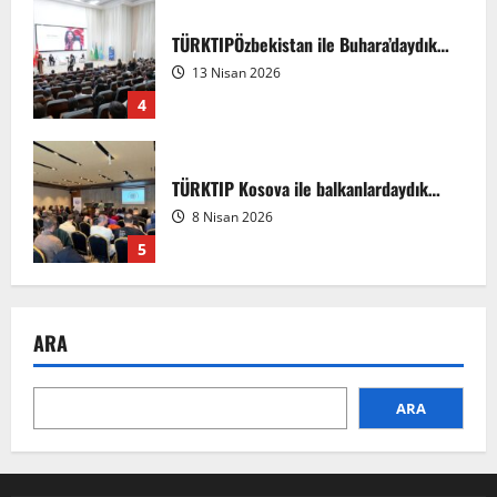
TÜRKTIPÖzbekistan ile Buhara’daydık…
13 Nisan 2026
4
TÜRKTIP Kosova ile balkanlardaydık…
8 Nisan 2026
5
EMDATE 6 – 1. Ulusal Akademik Tıp
ARA
Eğitimi Kongresi
7 Ağustos 2026
1
ARA
Anadolu’dan Orta Asya’ya Bilimsel İş
Birliği Zirvesi – Ağrı Tedavisinde
Uzmanlığı Buluşturmak: Türk Dünyası