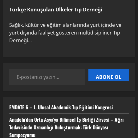
Sempozyumu
Türkçe Konuşulan Ülkeler Tıp Derneği
2
3 Ağustos 2026
Sağlık, kültür ve eğitim alanlarında yurt içinde ve
TÜRKTIP2026 DUYURU – Refakatçi Ön
yurt dışında faaliyet gösteren multidisipliner Tıp
Talep Süreci Başladı
Derneği…
22 Nisan 2026
0
3
TÜRKTIPÖzbekistan ile Buhara’daydık…
ABONE OL
13 Nisan 2026
4
EMDATE 6 – 1. Ulusal Akademik Tıp Eğitimi Kongresi
TÜRKTIP Kosova ile balkanlardaydık…
Anadolu’dan Orta Asya’ya Bilimsel İş Birliği Zirvesi – Ağrı
8 Nisan 2026
Tedavisinde Uzmanlığı Buluşturmak: Türk Dünyası
5
Sempozyumu