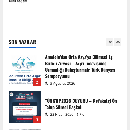
Bunu beğen:
5
EMDATE 6 – 1. Ulusal Akademik Tıp
Eğitimi Kongresi
7 Ağustos 2026
SON YAZILAR
1
Anadolu’dan Orta Asya’ya Bilimsel İş
Birliği Zirvesi – Ağrı Tedavisinde
Uzmanlığı Buluşturmak: Türk Dünyası
Sempozyumu
2
3 Ağustos 2026
TÜRKTIP2026 DUYURU – Refakatçi Ön
Talep Süreci Başladı
22 Nisan 2026
0
3