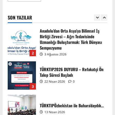
EMDATE 6 – 1. Ulusal Akademik Tıp
Eğitimi Kongresi
7 Ağustos 2026
SON YAZILAR
1
Anadolu’dan Orta Asya’ya Bilimsel İş
Birliği Zirvesi – Ağrı Tedavisinde
Uzmanlığı Buluşturmak: Türk Dünyası
Sempozyumu
2
3 Ağustos 2026
TÜRKTIP2026 DUYURU – Refakatçi Ön
Talep Süreci Başladı
22 Nisan 2026
0
3
TÜRKTIPÖzbekistan ile Buhara’daydık…
13 Nisan 2026