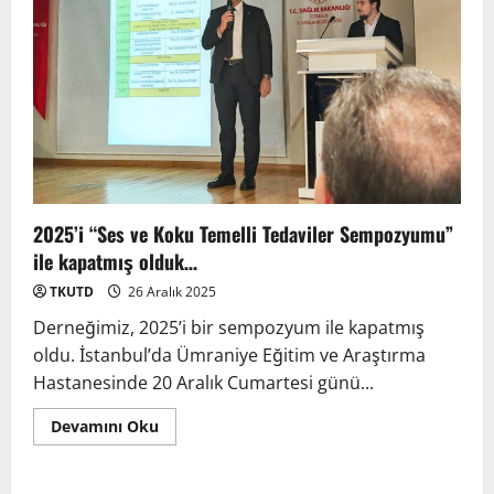
2025’i “Ses ve Koku Temelli Tedaviler Sempozyumu”
ile kapatmış olduk…
TKUTD
26 Aralık 2025
Derneğimiz, 2025’i bir sempozyum ile kapatmış
oldu. İstanbul’da Ümraniye Eğitim ve Araştırma
Hastanesinde 20 Aralık Cumartesi günü...
Anadolu’dan Orta Asya’ya Bilimsel İş
Birliği Zirvesi – Ağrı Tedavisinde
Devamını Oku
Uzmanlığı Buluşturmak: Türk Dünyası
Sempozyumu