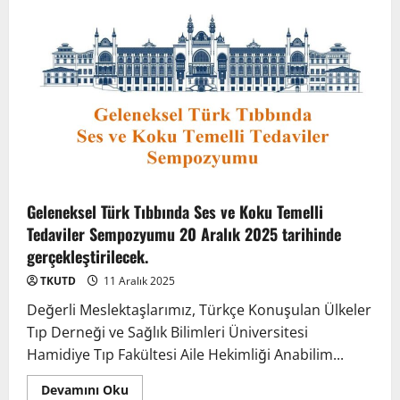
2
3 Ağustos 2026
TÜRKTIP2026 DUYURU – Refakatçi Ön
Talep Süreci Başladı
22 Nisan 2026
0
3
TÜRKTIPÖzbekistan ile Buhara’daydık…
Geleneksel Türk Tıbbında Ses ve Koku Temelli
13 Nisan 2026
Tedaviler Sempozyumu 20 Aralık 2025 tarihinde
4
gerçekleştirilecek.
TKUTD
11 Aralık 2025
TÜRKTIP Kosova ile balkanlardaydık…
Değerli Meslektaşlarımız, Türkçe Konuşulan Ülkeler
8 Nisan 2026
Tıp Derneği ve Sağlık Bilimleri Üniversitesi
5
Hamidiye Tıp Fakültesi Aile Hekimliği Anabilim...
Devamını Oku