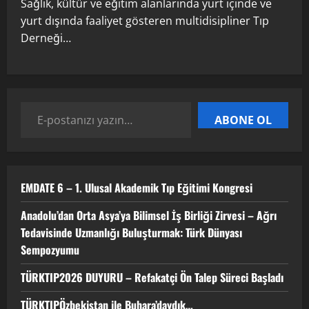
Sağlık, kültür ve eğitim alanlarında yurt içinde ve
TÜRKTIP2026 DUYURU – Refakatçi Ön
yurt dışında faaliyet gösteren multidisipliner Tıp
Talep Süreci Başladı
Derneği…
22 Nisan 2026
0
3
TÜRKTIPÖzbekistan ile Buhara’daydık…
ABONE OL
13 Nisan 2026
4
EMDATE 6 – 1. Ulusal Akademik Tıp Eğitimi Kongresi
TÜRKTIP Kosova ile balkanlardaydık…
Anadolu’dan Orta Asya’ya Bilimsel İş Birliği Zirvesi – Ağrı
8 Nisan 2026
Tedavisinde Uzmanlığı Buluşturmak: Türk Dünyası
5
Sempozyumu
TÜRKTIP2026 DUYURU – Refakatçi Ön Talep Süreci Başladı
TÜRKTIPÖzbekistan ile Buhara’daydık…