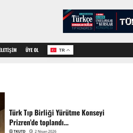
İLETIŞIM
ÜYE OL
TR
Türk Tıp Birliği Yürütme Konseyi
Prizren’de toplandı…
TKUTD
2 Nisan 2026