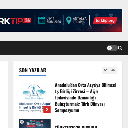
TÜRKTIP Kosova ile
balkanlardaydık…
8 Nisan 2026
5
EMDATE 6 – 1. Ulusal Akademik
Tıp Eğitimi Kongresi
7 Ağustos 2026
SON YAZILAR
1
Anadolu’dan Orta Asya’ya Bilimsel
İş Birliği Zirvesi – Ağrı
Tedavisinde Uzmanlığı
Buluşturmak: Türk Dünyası
Sempozyumu
2
3 Ağustos 2026
TÜRKTIP2026 DUYURU –