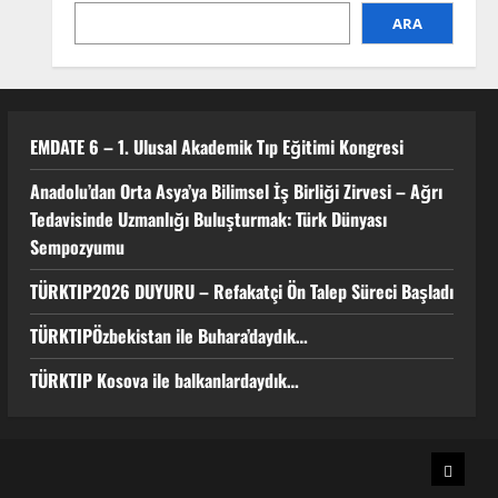
1
ARA
Anadolu’dan Orta Asya’ya Bilimsel
İş Birliği Zirvesi – Ağrı
Tedavisinde Uzmanlığı
Buluşturmak: Türk Dünyası
EMDATE 6 – 1. Ulusal Akademik Tıp Eğitimi Kongresi
Sempozyumu
2
3 Ağustos 2026
Anadolu’dan Orta Asya’ya Bilimsel İş Birliği Zirvesi – Ağrı
Tedavisinde Uzmanlığı Buluşturmak: Türk Dünyası
TÜRKTIP2026 DUYURU –
Sempozyumu
Refakatçi Ön Talep Süreci Başladı
22 Nisan 2026
0
TÜRKTIP2026 DUYURU – Refakatçi Ön Talep Süreci Başladı
3
TÜRKTIPÖzbekistan ile Buhara’daydık…
TÜRKTIPÖzbekistan ile
TÜRKTIP Kosova ile balkanlardaydık…
Buhara’daydık…
13 Nisan 2026
4