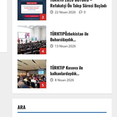
Refakatçi Ön Talep Süreci Başladı
22 Nisan 2026
0
3
TÜRKTIPÖzbekistan ile
Buhara’daydık…
13 Nisan 2026
4
TÜRKTIP Kosova ile
balkanlardaydık…
8 Nisan 2026
5
EMDATE 6 – 1. Ulusal Akademik
ARA
Tıp Eğitimi Kongresi
7 Ağustos 2026