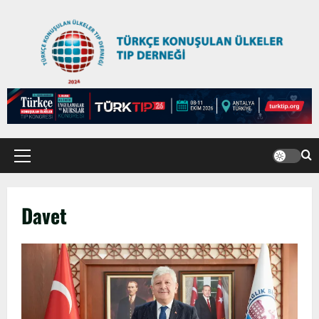
Davet
Anadolu’dan Orta Asya’ya Bilimsel İş
Birliği Zirvesi – Ağrı Tedavisinde
Uzmanlığı Buluşturmak: Türk Dünyası
Sempozyumu
2
3 Ağustos 2026