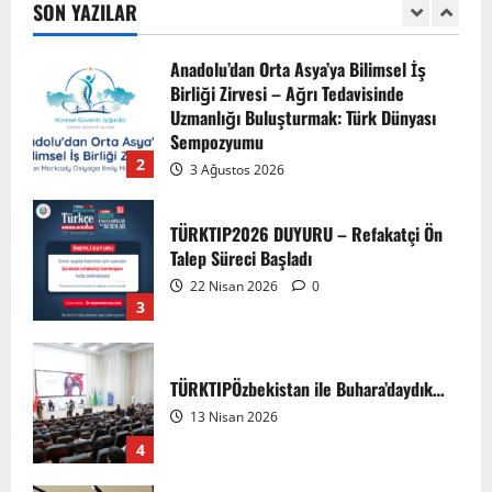
7 Ağustos 2026
SON YAZILAR
1
Anadolu’dan Orta Asya’ya Bilimsel İş
Birliği Zirvesi – Ağrı Tedavisinde
Uzmanlığı Buluşturmak: Türk Dünyası
Sempozyumu
2
3 Ağustos 2026
TÜRKTIP2026 DUYURU – Refakatçi Ön
Talep Süreci Başladı
22 Nisan 2026
0
3
TÜRKTIPÖzbekistan ile Buhara’daydık…
13 Nisan 2026
4