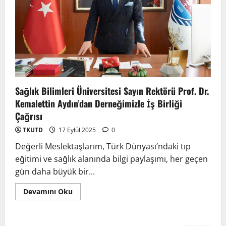
TÜRKTIP2026 DUYURU – Refakatçi Ön
Talep Süreci Başladı
22 Nisan 2026
0
3
TÜRKTIPÖzbekistan ile Buhara’daydık…
Sağlık Bilimleri Üniversitesi Sayın Rektörü Prof. Dr.
13 Nisan 2026
Kemalettin Aydın’dan Derneğimizle İş Birliği
4
Çağrısı
TKUTD
17 Eylül 2025
0
TÜRKTIP Kosova ile balkanlardaydık…
Değerli Meslektaşlarım, Türk Dünyası’ndaki tıp
8 Nisan 2026
eğitimi ve sağlık alanında bilgi paylaşımı, her geçen
5
gün daha büyük bir...
Devamını Oku
EMDATE 6 – 1. Ulusal Akademik Tıp
Eğitimi Kongresi