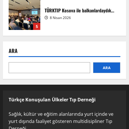
TÜRKTIP Kosova ile balkanlardaydık…
8 Nisan 2026
5
EMDATE 6 – 1. Ulusal Akademik Tıp
ARA
Eğitimi Kongresi
7 Ağustos 2026
1
ARA
Anadolu’dan Orta Asya’ya Bilimsel İş
Birliği Zirvesi – Ağrı Tedavisinde
Uzmanlığı Buluşturmak: Türk Dünyası
Sempozyumu
Türkçe Konuşulan Ülkeler Tıp Derneği
2
3 Ağustos 2026
Sağlık, kültür ve eğitim alanlarında yurt içinde ve
TÜRKTIP2026 DUYURU – Refakatçi Ön
yurt dışında faaliyet gösteren multidisipliner Tıp
Talep Süreci Başladı
Derneği…