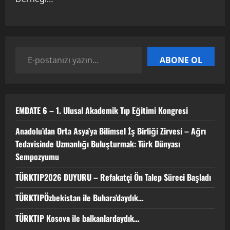
22 Nisan 2026
0
3
TÜRKTIPÖzbekistan ile Buhara’daydık…
ABONE OL
13 Nisan 2026
4
EMDATE 6 – 1. Ulusal Akademik Tıp Eğitimi Kongresi
TÜRKTIP Kosova ile balkanlardaydık…
Anadolu’dan Orta Asya’ya Bilimsel İş Birliği Zirvesi – Ağrı
8 Nisan 2026
Tedavisinde Uzmanlığı Buluşturmak: Türk Dünyası
5
Sempozyumu
TÜRKTIP2026 DUYURU – Refakatçi Ön Talep Süreci Başladı
TÜRKTIPÖzbekistan ile Buhara’daydık…
TÜRKTIP Kosova ile balkanlardaydık…