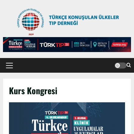
TÜRKTIP2026 DUYURU – Refakatçi Ön
Talep Süreci Başladı
22 Nisan 2026
0
2
Kurs Kongresi
TÜRKTIPÖzbekistan ile Buhara’daydık…
13 Nisan 2026
3