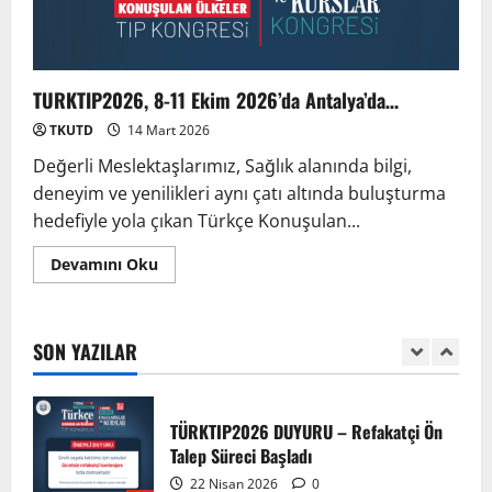
TÜRKTIP Kosova ile balkanlardaydık…
8 Nisan 2026
4
TURKTIP2026, 8-11 Ekim 2026’da Antalya’da…
TKUTD
14 Mart 2026
Türk Tıp Birliği Yürütme Konseyi
Değerli Meslektaşlarımız, Sağlık alanında bilgi,
Prizren’de toplandı…
deneyim ve yenilikleri aynı çatı altında buluşturma
2 Nisan 2026
5
hedefiyle yola çıkan Türkçe Konuşulan...
Anadolu’dan Orta Asya’ya Bilimsel İş
Devamını Oku
Birliği Zirvesi – Ağrı Tedavisinde
Uzmanlığı Buluşturmak: Türk Dünyası
Sempozyumu
SON YAZILAR
1
3 Ağustos 2026
TÜRKTIP2026 DUYURU – Refakatçi Ön
Talep Süreci Başladı
22 Nisan 2026
0