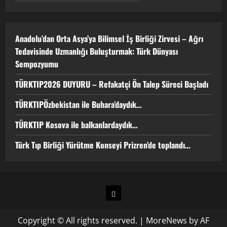
4
Anadolu’dan Orta Asya’ya Bilimsel İş Birliği Zirvesi – Ağrı
Türk Tıp Birliği Yürütme Konseyi
Tedavisinde Uzmanlığı Buluşturmak: Türk Dünyası
Prizren’de toplandı…
Sempozyumu
2 Nisan 2026
5
TÜRKTIP2026 DUYURU – Refakatçi Ön Talep Süreci Başladı
TÜRKTIPÖzbekistan ile Buhara’daydık…
TÜRKTIP Kosova ile balkanlardaydık…
Türk Tıp Birliği Yürütme Konseyi Prizren’de toplandı…
Copyright © All rights reserved.
|
MoreNews
by AF