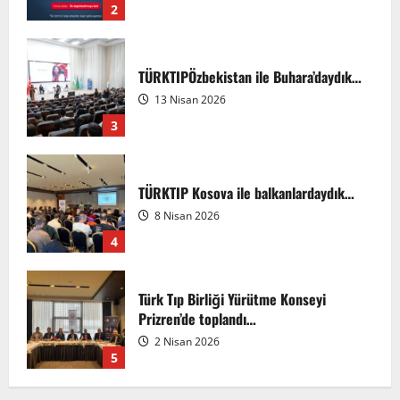
2
TÜRKTIPÖzbekistan ile Buhara’daydık…
13 Nisan 2026
3
TÜRKTIP Kosova ile balkanlardaydık…
8 Nisan 2026
4
Türk Tıp Birliği Yürütme Konseyi
Prizren’de toplandı…
2 Nisan 2026
5
Anadolu’dan Orta Asya’ya Bilimsel İş