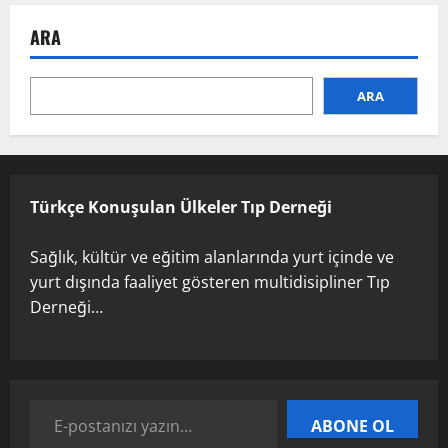
Birliği Zirvesi – Ağrı Tedavisinde
ARA
Uzmanlığı Buluşturmak: Türk Dünyası
Sempozyumu
1
3 Ağustos 2026
ARA
TÜRKTIP2026 DUYURU – Refakatçi Ön
Talep Süreci Başladı
22 Nisan 2026
0
Türkçe Konuşulan Ülkeler Tıp Derneği
2
Sağlık, kültür ve eğitim alanlarında yurt içinde ve
yurt dışında faaliyet gösteren multidisipliner Tıp
TÜRKTIPÖzbekistan ile Buhara’daydık…
Derneği…
13 Nisan 2026
3
TÜRKTIP Kosova ile balkanlardaydık…
ABONE OL
8 Nisan 2026