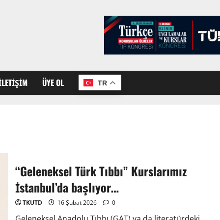
İLETIŞIM
ÜYE OL
TR
“Geleneksel Türk Tıbbı” Kurslarımız
İstanbul’da başlıyor…
TKUTD
16 Şubat 2026
0
Geleneksel Anadolu Tıbbı (GAT) ya da literatürdeki