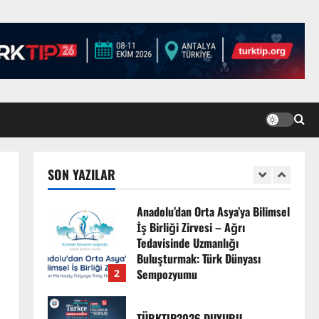
TÜRKTIP Kosova ile
balkanlardaydık…
8 Nisan 2026
5
EMDATE 6 – 1. Ulusal Akademik
Tıp Eğitimi Kongresi
7 Ağustos 2026
SON YAZILAR
1
Anadolu’dan Orta Asya’ya Bilimsel
İş Birliği Zirvesi – Ağrı
Tedavisinde Uzmanlığı
Buluşturmak: Türk Dünyası
Sempozyumu
2
3 Ağustos 2026
TÜRKTIP2026 DUYURU –