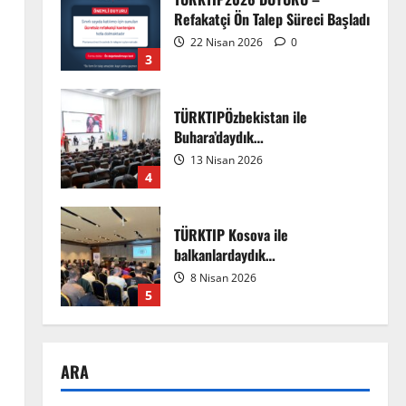
Refakatçi Ön Talep Süreci Başladı
22 Nisan 2026
0
3
TÜRKTIPÖzbekistan ile
Buhara’daydık…
13 Nisan 2026
4
TÜRKTIP Kosova ile
balkanlardaydık…
8 Nisan 2026
5
EMDATE 6 – 1. Ulusal Akademik
ARA
Tıp Eğitimi Kongresi
7 Ağustos 2026