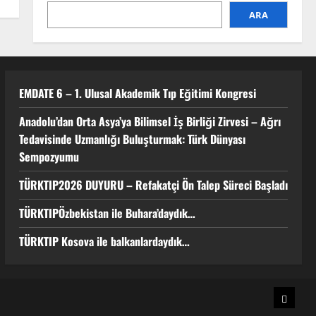
1
ARA
Anadolu’dan Orta Asya’ya Bilimsel
İş Birliği Zirvesi – Ağrı
Tedavisinde Uzmanlığı
Buluşturmak: Türk Dünyası
EMDATE 6 – 1. Ulusal Akademik Tıp Eğitimi Kongresi
Sempozyumu
2
3 Ağustos 2026
Anadolu’dan Orta Asya’ya Bilimsel İş Birliği Zirvesi – Ağrı
Tedavisinde Uzmanlığı Buluşturmak: Türk Dünyası
TÜRKTIP2026 DUYURU –
Sempozyumu
Refakatçi Ön Talep Süreci Başladı
22 Nisan 2026
0
TÜRKTIP2026 DUYURU – Refakatçi Ön Talep Süreci Başladı
3
TÜRKTIPÖzbekistan ile Buhara’daydık…
TÜRKTIPÖzbekistan ile
TÜRKTIP Kosova ile balkanlardaydık…
Buhara’daydık…
13 Nisan 2026
4