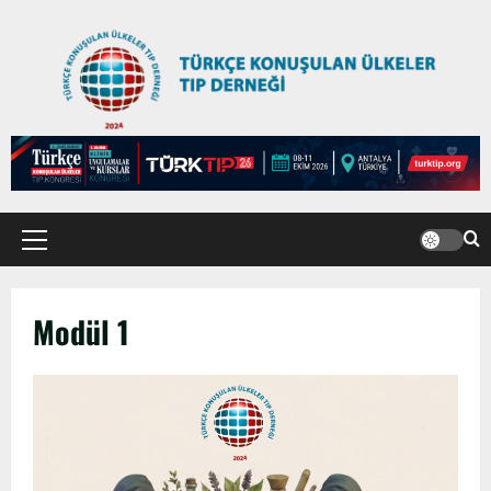
Anadolu’dan Orta Asya’ya Bilimsel İş
Birliği Zirvesi – Ağrı Tedavisinde
Modül 1
Uzmanlığı Buluşturmak: Türk Dünyası
Sempozyumu
2
3 Ağustos 2026
TÜRKTIP2026 DUYURU – Refakatçi Ön
Talep Süreci Başladı