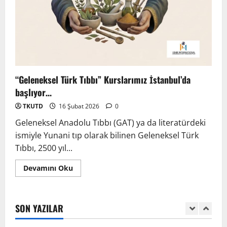
22 Nisan 2026
0
3
TÜRKTIPÖzbekistan ile Buhara’daydık…
13 Nisan 2026
“Geleneksel Türk Tıbbı” Kurslarımız İstanbul’da
4
başlıyor…
TKUTD
16 Şubat 2026
0
TÜRKTIP Kosova ile balkanlardaydık…
Geleneksel Anadolu Tıbbı (GAT) ya da literatürdeki
8 Nisan 2026
ismiyle Yunani tıp olarak bilinen Geleneksel Türk
5
Tıbbı, 2500 yıl...
Devamını Oku
EMDATE 6 – 1. Ulusal Akademik Tıp
Eğitimi Kongresi
7 Ağustos 2026
SON YAZILAR
1