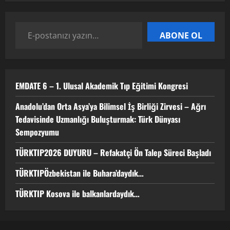
TÜRKTIPÖzbekistan ile Buhara’daydık…
ABONE OL
13 Nisan 2026
4
EMDATE 6 – 1. Ulusal Akademik Tıp Eğitimi Kongresi
TÜRKTIP Kosova ile balkanlardaydık…
Anadolu’dan Orta Asya’ya Bilimsel İş Birliği Zirvesi – Ağrı
8 Nisan 2026
Tedavisinde Uzmanlığı Buluşturmak: Türk Dünyası
5
Sempozyumu
TÜRKTIP2026 DUYURU – Refakatçi Ön Talep Süreci Başladı
TÜRKTIPÖzbekistan ile Buhara’daydık…
TÜRKTIP Kosova ile balkanlardaydık…