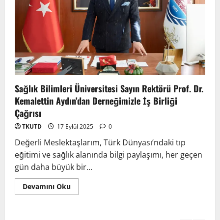
TÜRKTIP2026 DUYURU – Refakatçi Ön
Talep Süreci Başladı
22 Nisan 2026
0
3
TÜRKTIPÖzbekistan ile Buhara’daydık…
Sağlık Bilimleri Üniversitesi Sayın Rektörü Prof. Dr.
13 Nisan 2026
Kemalettin Aydın’dan Derneğimizle İş Birliği
4
Çağrısı
TKUTD
17 Eylül 2025
0
TÜRKTIP Kosova ile balkanlardaydık…
Değerli Meslektaşlarım, Türk Dünyası’ndaki tıp
8 Nisan 2026
eğitimi ve sağlık alanında bilgi paylaşımı, her geçen
5
gün daha büyük bir...
Devamını Oku
EMDATE 6 – 1. Ulusal Akademik Tıp
Eğitimi Kongresi