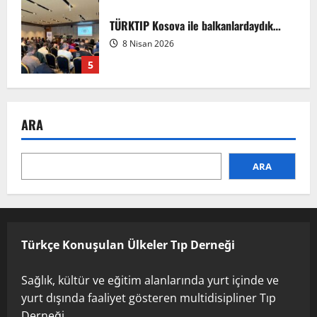
TÜRKTIP Kosova ile balkanlardaydık…
8 Nisan 2026
5
EMDATE 6 – 1. Ulusal Akademik Tıp
ARA
Eğitimi Kongresi
7 Ağustos 2026
1
ARA
Anadolu’dan Orta Asya’ya Bilimsel İş
Birliği Zirvesi – Ağrı Tedavisinde
Uzmanlığı Buluşturmak: Türk Dünyası
Sempozyumu
Türkçe Konuşulan Ülkeler Tıp Derneği
2
3 Ağustos 2026
Sağlık, kültür ve eğitim alanlarında yurt içinde ve
TÜRKTIP2026 DUYURU – Refakatçi Ön
yurt dışında faaliyet gösteren multidisipliner Tıp
Talep Süreci Başladı
Derneği…