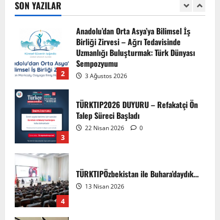
7 Ağustos 2026
SON YAZILAR
1
Anadolu’dan Orta Asya’ya Bilimsel İş
Birliği Zirvesi – Ağrı Tedavisinde
Uzmanlığı Buluşturmak: Türk Dünyası
Sempozyumu
2
3 Ağustos 2026
TÜRKTIP2026 DUYURU – Refakatçi Ön
Talep Süreci Başladı
22 Nisan 2026
0
3
TÜRKTIPÖzbekistan ile Buhara’daydık…
13 Nisan 2026
4