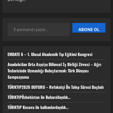
22 Nisan 2026
0
3
TÜRKTIPÖzbekistan ile Buhara’daydık…
ABONE OL
13 Nisan 2026
4
EMDATE 6 – 1. Ulusal Akademik Tıp Eğitimi Kongresi
TÜRKTIP Kosova ile balkanlardaydık…
Anadolu’dan Orta Asya’ya Bilimsel İş Birliği Zirvesi – Ağrı
8 Nisan 2026
Tedavisinde Uzmanlığı Buluşturmak: Türk Dünyası
5
Sempozyumu
TÜRKTIP2026 DUYURU – Refakatçi Ön Talep Süreci Başladı
TÜRKTIPÖzbekistan ile Buhara’daydık…
TÜRKTIP Kosova ile balkanlardaydık…