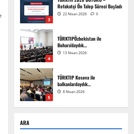
Refakatçi Ön Talep Süreci Başladı
22 Nisan 2026
0
e
3
TÜRKTIPÖzbekistan ile
Buhara’daydık…
13 Nisan 2026
4
TÜRKTIP Kosova ile
balkanlardaydık…
8 Nisan 2026
5
EMDATE 6 – 1. Ulusal Akademik
ARA
Tıp Eğitimi Kongresi
7 Ağustos 2026