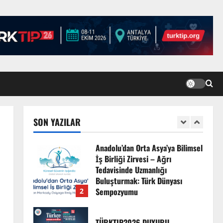
TÜRKTIP Kosova ile
balkanlardaydık…
8 Nisan 2026
5
EMDATE 6 – 1. Ulusal Akademik
Tıp Eğitimi Kongresi
7 Ağustos 2026
SON YAZILAR
1
Anadolu’dan Orta Asya’ya Bilimsel
İş Birliği Zirvesi – Ağrı
Tedavisinde Uzmanlığı
Buluşturmak: Türk Dünyası
Sempozyumu
2
3 Ağustos 2026
TÜRKTIP2026 DUYURU –