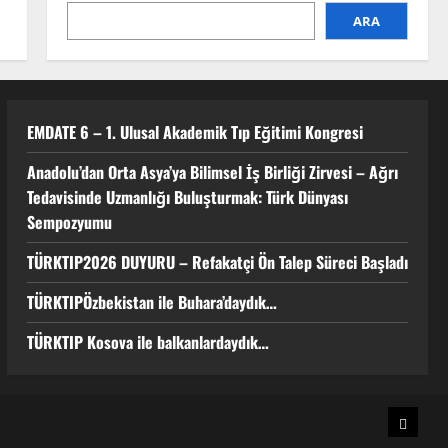
1
ARA
Anadolu’dan Orta Asya’ya Bilimsel
İş Birliği Zirvesi – Ağrı
Tedavisinde Uzmanlığı
Buluşturmak: Türk Dünyası
EMDATE 6 – 1. Ulusal Akademik Tıp Eğitimi Kongresi
Sempozyumu
2
3 Ağustos 2026
Anadolu’dan Orta Asya’ya Bilimsel İş Birliği Zirvesi – Ağrı
Tedavisinde Uzmanlığı Buluşturmak: Türk Dünyası
TÜRKTIP2026 DUYURU –
Sempozyumu
Refakatçi Ön Talep Süreci Başladı
22 Nisan 2026
0
TÜRKTIP2026 DUYURU – Refakatçi Ön Talep Süreci Başladı
3
TÜRKTIPÖzbekistan ile Buhara’daydık…
TÜRKTIPÖzbekistan ile
TÜRKTIP Kosova ile balkanlardaydık…
Buhara’daydık…
13 Nisan 2026
4