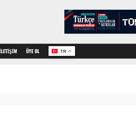
İLETIŞIM
ÜYE OL
TR