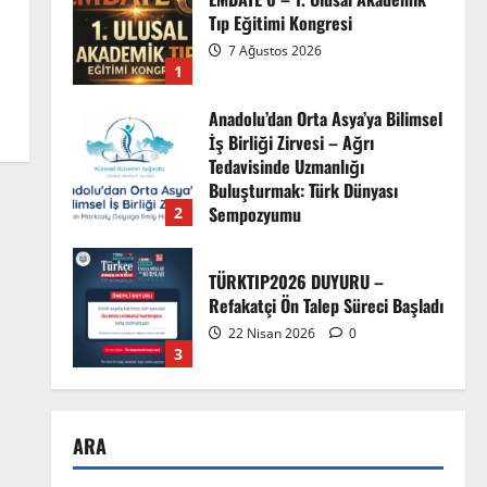
Tıp Eğitimi Kongresi
7 Ağustos 2026
1
Anadolu’dan Orta Asya’ya Bilimsel
İş Birliği Zirvesi – Ağrı
Tedavisinde Uzmanlığı
Buluşturmak: Türk Dünyası
Sempozyumu
2
3 Ağustos 2026
TÜRKTIP2026 DUYURU –
Refakatçi Ön Talep Süreci Başladı
22 Nisan 2026
0
3
TÜRKTIPÖzbekistan ile
ARA
Buhara’daydık…
13 Nisan 2026