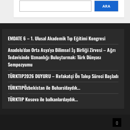
4
ARA
TÜRKTIP Kosova ile
balkanlardaydık…
8 Nisan 2026
EMDATE 6 – 1. Ulusal Akademik Tıp Eğitimi Kongresi
5
Anadolu’dan Orta Asya’ya Bilimsel İş Birliği Zirvesi – Ağrı
Tedavisinde Uzmanlığı Buluşturmak: Türk Dünyası
Sempozyumu
TÜRKTIP2026 DUYURU – Refakatçi Ön Talep Süreci Başladı
TÜRKTIPÖzbekistan ile Buhara’daydık…
TÜRKTIP Kosova ile balkanlardaydık…