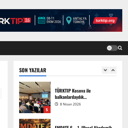
3 Ağustos 2026
TÜRKTIP2026 DUYURU –
Refakatçi Ön Talep Süreci Başladı
22 Nisan 2026
0
3
TÜRKTIPÖzbekistan ile
Buhara’daydık…
13 Nisan 2026
SON YAZILAR
4
TÜRKTIP Kosova ile
balkanlardaydık…
8 Nisan 2026
5
EMDATE 6 – 1. Ulusal Akademik