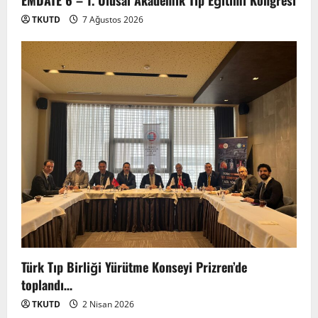
EMDATE 6 – 1. Ulusal Akademik Tıp Eğitimi Kongresi
TKUTD
7 Ağustos 2026
Anadolu’dan Orta Asya’ya Bilimsel İş
Birliği Zirvesi – Ağrı Tedavisinde
Uzmanlığı Buluşturmak: Türk Dünyası
Sempozyumu
2
3 Ağustos 2026
Türk Tıp Birliği Yürütme Konseyi Prizren’de
toplandı…
TÜRKTIP2026 DUYURU – Refakatçi Ön
Talep Süreci Başladı
TKUTD
2 Nisan 2026