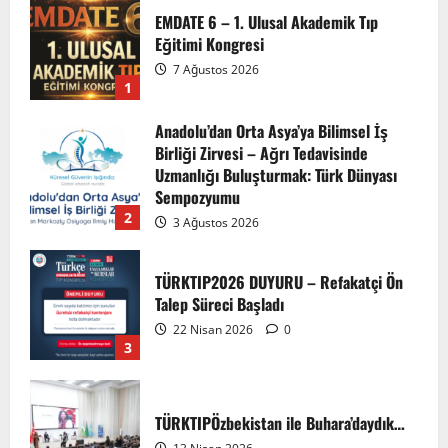
Anadolu’dan Orta Asya’ya Bilimsel İş
Birliği Zirvesi – Ağrı Tedavisinde
Uzmanlığı Buluşturmak: Türk Dünyası
Sempozyumu
2
3 Ağustos 2026
TÜRKTIP2026 DUYURU – Refakatçi Ön
Talep Süreci Başladı
22 Nisan 2026
0
3
TÜRKTIPÖzbekistan ile Buhara’daydık…
13 Nisan 2026
4
TÜRKTIP Kosova ile balkanlardaydık…