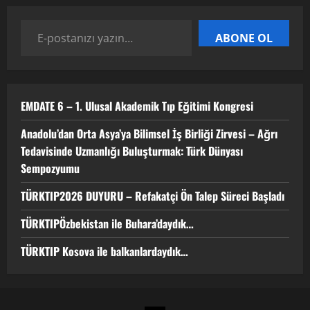
ABONE OL
TÜRKTIPÖzbekistan ile Buhara’daydık…
13 Nisan 2026
4
EMDATE 6 – 1. Ulusal Akademik Tıp Eğitimi Kongresi
TÜRKTIP Kosova ile balkanlardaydık…
Anadolu’dan Orta Asya’ya Bilimsel İş Birliği Zirvesi – Ağrı
8 Nisan 2026
Tedavisinde Uzmanlığı Buluşturmak: Türk Dünyası
Sempozyumu
5
TÜRKTIP2026 DUYURU – Refakatçi Ön Talep Süreci Başladı
TÜRKTIPÖzbekistan ile Buhara’daydık…
TÜRKTIP Kosova ile balkanlardaydık…