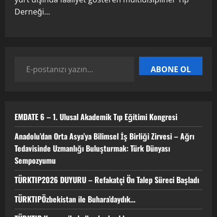
Talep Süreci Başladı
Derneği…
22 Nisan 2026
0
3
TÜRKTIPÖzbekistan ile Buhara’daydık…
ABONE OL
13 Nisan 2026
4
EMDATE 6 – 1. Ulusal Akademik Tıp Eğitimi Kongresi
TÜRKTIP Kosova ile balkanlardaydık…
Anadolu’dan Orta Asya’ya Bilimsel İş Birliği Zirvesi – Ağrı
8 Nisan 2026
Tedavisinde Uzmanlığı Buluşturmak: Türk Dünyası
5
Sempozyumu
TÜRKTIP2026 DUYURU – Refakatçi Ön Talep Süreci Başladı
TÜRKTIPÖzbekistan ile Buhara’daydık…