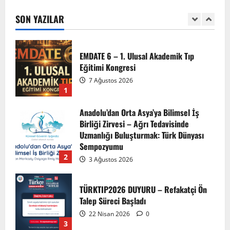
Eğitimi Kongresi
7 Ağustos 2026
SON YAZILAR
1
Anadolu’dan Orta Asya’ya Bilimsel İş
Birliği Zirvesi – Ağrı Tedavisinde
Uzmanlığı Buluşturmak: Türk Dünyası
Sempozyumu
2
3 Ağustos 2026
TÜRKTIP2026 DUYURU – Refakatçi Ön
Talep Süreci Başladı
22 Nisan 2026
0
3
TÜRKTIPÖzbekistan ile Buhara’daydık…
13 Nisan 2026
4