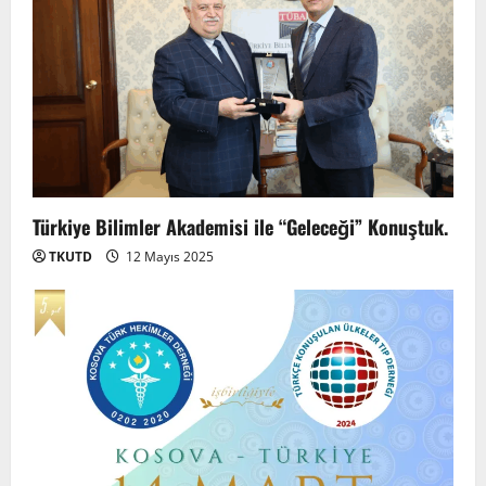
Türkiye Bilimler Akademisi ile “Geleceği” Konuştuk.
TKUTD
12 Mayıs 2025
Anadolu’dan Orta Asya’ya Bilimsel İş
Birliği Zirvesi – Ağrı Tedavisinde
Uzmanlığı Buluşturmak: Türk Dünyası
Sempozyumu
2
3 Ağustos 2026