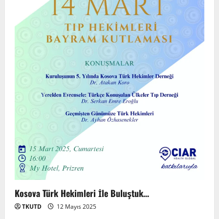
TÜRKTIP2026 DUYURU – Refakatçi Ön
Talep Süreci Başladı
22 Nisan 2026
0
3
TÜRKTIPÖzbekistan ile Buhara’daydık…
13 Nisan 2026
4
TÜRKTIP Kosova ile balkanlardaydık…
8 Nisan 2026
5
Kosova Türk Hekimleri İle Buluştuk…
TKUTD
12 Mayıs 2025
EMDATE 6 – 1. Ulusal Akademik Tıp