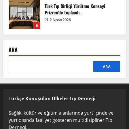
Türk Tıp Birliği Yürütme Konseyi
Prizren’de toplandı…
2 Nisan 2026
5
Anadolu’dan Orta Asya’ya Bilimsel İş
Birliği Zirvesi – Ağrı Tedavisinde
ARA
Uzmanlığı Buluşturmak: Türk Dünyası
Sempozyumu
1
3 Ağustos 2026
ARA
TÜRKTIP2026 DUYURU – Refakatçi Ön
Talep Süreci Başladı
22 Nisan 2026
0
Türkçe Konuşulan Ülkeler Tıp Derneği
2
Sağlık, kültür ve eğitim alanlarında yurt içinde ve
yurt dışında faaliyet gösteren multidisipliner Tıp
TÜRKTIPÖzbekistan ile Buhara’daydık…
Derneği…
13 Nisan 2026