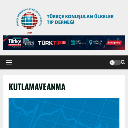
KUTLAMAVEANMA
TÜRKTIP2026 DUYURU – Refakatçi Ön
Talep Süreci Başladı
22 Nisan 2026
0
2