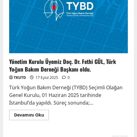
TÜRKTIPÖzbekistan ile Buhara’daydık…
13 Nisan 2026
3
TÜRKTIP Kosova ile balkanlardaydık…
8 Nisan 2026
Yönetim Kurulu Üyemiz Doç. Dr. Fethi GÜL, Türk
4
Yoğun Bakım Derneği Başkanı oldu.
TKUTD
17 Eylül 2025
0
Türk Tıp Birliği Yürütme Konseyi
Türk Yoğun Bakım Derneği (TYBD) Seçimli Olağan
Prizren’de toplandı…
Genel Kurulu, 01 Haziran 2025 tarihinde
2 Nisan 2026
5
İstanbul’da yapıldı. Süreç sonunda;...
Anadolu’dan Orta Asya’ya Bilimsel İş
Devamını Oku
Birliği Zirvesi – Ağrı Tedavisinde
Uzmanlığı Buluşturmak: Türk Dünyası
Sempozyumu