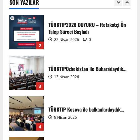
SON YAZILAR
1
3 Ağustos 2026
TÜRKTIP2026 DUYURU – Refakatçi Ön
Talep Süreci Başladı
22 Nisan 2026
0
2
TÜRKTIPÖzbekistan ile Buhara’daydık…
13 Nisan 2026
3
TÜRKTIP Kosova ile balkanlardaydık…
8 Nisan 2026
4