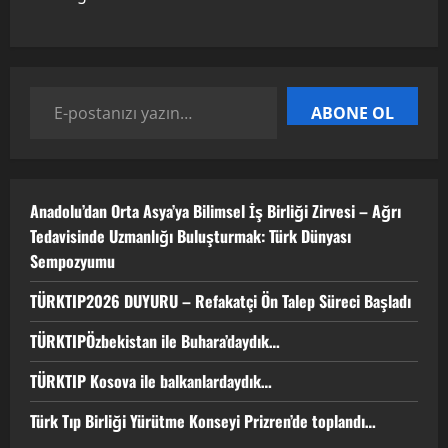
3
TÜRKTIP Kosova ile balkanlardaydık…
ABONE OL
8 Nisan 2026
4
Anadolu’dan Orta Asya’ya Bilimsel İş Birliği Zirvesi – Ağrı
Türk Tıp Birliği Yürütme Konseyi
Tedavisinde Uzmanlığı Buluşturmak: Türk Dünyası
Prizren’de toplandı…
Sempozyumu
2 Nisan 2026
5
TÜRKTIP2026 DUYURU – Refakatçi Ön Talep Süreci Başladı
TÜRKTIPÖzbekistan ile Buhara’daydık…
TÜRKTIP Kosova ile balkanlardaydık…
Türk Tıp Birliği Yürütme Konseyi Prizren’de toplandı…