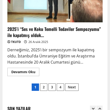
Talep Süreci Başladı
22 Nisan 2026
0
3
2025’i “Ses ve Koku Temelli Tedaviler Sempozyumu”
TÜRKTIPÖzbekistan ile Buhara’daydık…
ile kapatmış olduk…
13 Nisan 2026
TKUTD
26 Aralık 2025
4
Derneğimiz, 2025’i bir sempozyum ile kapatmış
oldu. İstanbul’da Ümraniye Eğitim ve Araştırma
Hastanesinde 20 Aralık Cumartesi günü...
TÜRKTIP Kosova ile balkanlardaydık…
8 Nisan 2026
Devamını Oku
5
1
2
3
4
Next
EMDATE 6 – 1. Ulusal Akademik Tıp
Eğitimi Kongresi
7 Ağustos 2026
SON YAZILAR