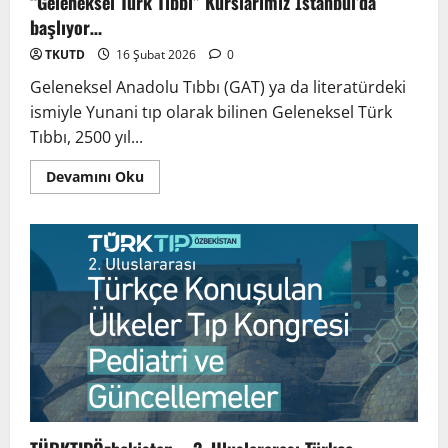
“Geleneksel Türk Tıbbı” Kurslarımız İstanbul’da
başlıyor…
TKUTD
16 Şubat 2026
0
Geleneksel Anadolu Tıbbı (GAT) ya da literatürdeki
ismiyle Yunani tıp olarak bilinen Geleneksel Türk
Tıbbı, 2500 yıl...
Devamını Oku