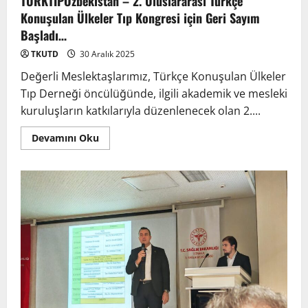
TÜRKTIPÖzbekistan – 2. Uluslararası Türkçe
Konuşulan Ülkeler Tıp Kongresi için Geri Sayım
Başladı…
TKUTD
30 Aralık 2025
Değerli Meslektaşlarımız, Türkçe Konuşulan Ülkeler
Tıp Derneği öncülüğünde, ilgili akademik ve mesleki
kuruluşların katkılarıyla düzenlenecek olan 2....
Devamını Oku
Anadolu’dan Orta Asya’ya Bilimsel İş
Birliği Zirvesi – Ağrı Tedavisinde
Uzmanlığı Buluşturmak: Türk Dünyası
Sempozyumu
2
3 Ağustos 2026
TÜRKTIP2026 DUYURU – Refakatçi Ön