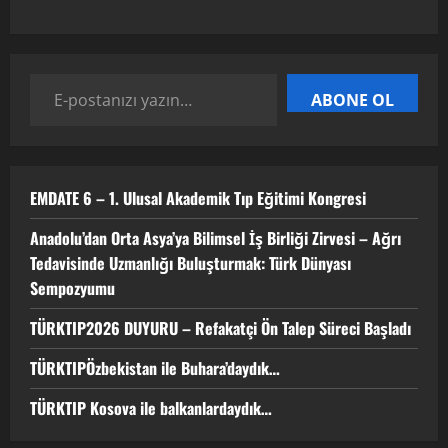
3
TÜRKTIPÖzbekistan ile Buhara’daydık…
ABONE OL
13 Nisan 2026
4
EMDATE 6 – 1. Ulusal Akademik Tıp Eğitimi Kongresi
TÜRKTIP Kosova ile balkanlardaydık…
Anadolu’dan Orta Asya’ya Bilimsel İş Birliği Zirvesi – Ağrı
8 Nisan 2026
Tedavisinde Uzmanlığı Buluşturmak: Türk Dünyası
5
Sempozyumu
TÜRKTIP2026 DUYURU – Refakatçi Ön Talep Süreci Başladı
TÜRKTIPÖzbekistan ile Buhara’daydık…
TÜRKTIP Kosova ile balkanlardaydık…