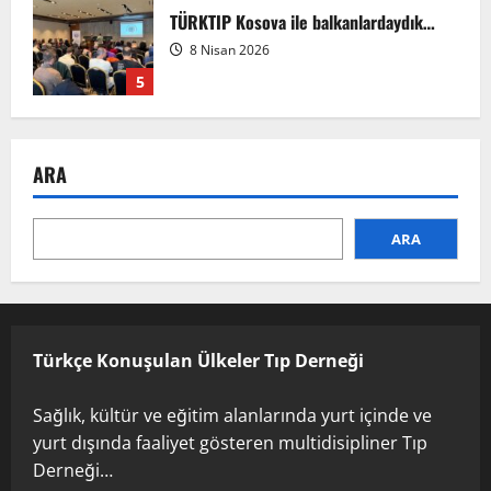
TÜRKTIP Kosova ile balkanlardaydık…
8 Nisan 2026
5
EMDATE 6 – 1. Ulusal Akademik Tıp
ARA
Eğitimi Kongresi
7 Ağustos 2026
1
ARA
Anadolu’dan Orta Asya’ya Bilimsel İş
Birliği Zirvesi – Ağrı Tedavisinde
Uzmanlığı Buluşturmak: Türk Dünyası
Sempozyumu
Türkçe Konuşulan Ülkeler Tıp Derneği
2
3 Ağustos 2026
Sağlık, kültür ve eğitim alanlarında yurt içinde ve
TÜRKTIP2026 DUYURU – Refakatçi Ön
yurt dışında faaliyet gösteren multidisipliner Tıp
Talep Süreci Başladı
Derneği…
22 Nisan 2026
0