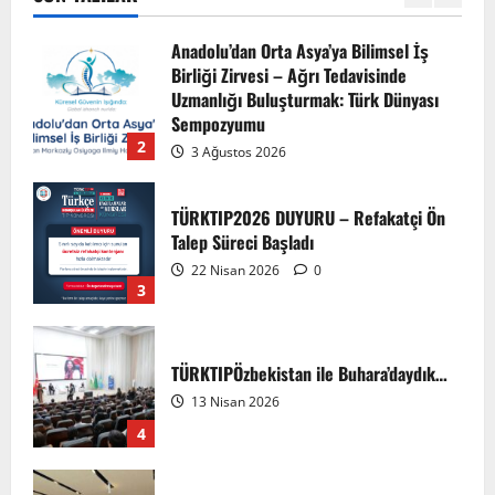
1
Anadolu’dan Orta Asya’ya Bilimsel İş
Birliği Zirvesi – Ağrı Tedavisinde
Uzmanlığı Buluşturmak: Türk Dünyası
Sempozyumu
2
3 Ağustos 2026
TÜRKTIP2026 DUYURU – Refakatçi Ön
Talep Süreci Başladı
22 Nisan 2026
0
3
TÜRKTIPÖzbekistan ile Buhara’daydık…
13 Nisan 2026
4