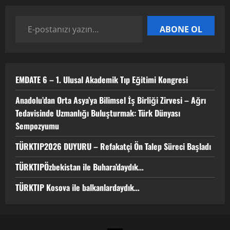
TÜRKTIPÖzbekistan ile Buhara’daydık…
ABONE OL
13 Nisan 2026
4
EMDATE 6 – 1. Ulusal Akademik Tıp Eğitimi Kongresi
TÜRKTIP Kosova ile balkanlardaydık…
Anadolu’dan Orta Asya’ya Bilimsel İş Birliği Zirvesi – Ağrı
8 Nisan 2026
Tedavisinde Uzmanlığı Buluşturmak: Türk Dünyası
5
Sempozyumu
TÜRKTIP2026 DUYURU – Refakatçi Ön Talep Süreci Başladı
TÜRKTIPÖzbekistan ile Buhara’daydık…
TÜRKTIP Kosova ile balkanlardaydık…