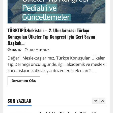
3
TÜRKTIPÖzbekistan ile Buhara’daydık…
TÜRKTIPÖzbekistan – 2. Uluslararası Türkçe
13 Nisan 2026
Konuşulan Ülkeler Tıp Kongresi için Geri Sayım
4
Başladı…
TKUTD
30 Aralık 2025
TÜRKTIP Kosova ile balkanlardaydık…
Değerli Meslektaşlarımız, Türkçe Konuşulan Ülkeler
8 Nisan 2026
Tıp Derneği öncülüğünde, ilgili akademik ve mesleki
5
kuruluşların katkılarıyla düzenlenecek olan 2....
Devamını Oku
EMDATE 6 – 1. Ulusal Akademik Tıp
Eğitimi Kongresi
7 Ağustos 2026
SON YAZILAR
1