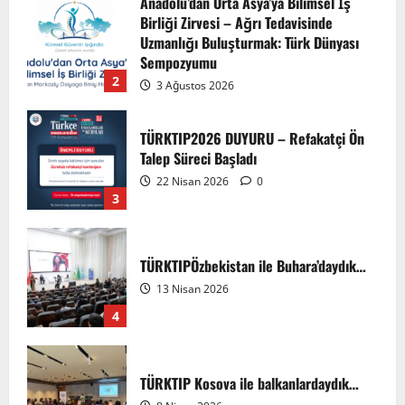
Anadolu’dan Orta Asya’ya Bilimsel İş
Birliği Zirvesi – Ağrı Tedavisinde
Uzmanlığı Buluşturmak: Türk Dünyası
Sempozyumu
2
3 Ağustos 2026
TÜRKTIP2026 DUYURU – Refakatçi Ön
Talep Süreci Başladı
22 Nisan 2026
0
3
TÜRKTIPÖzbekistan ile Buhara’daydık…
13 Nisan 2026
4
TÜRKTIP Kosova ile balkanlardaydık…