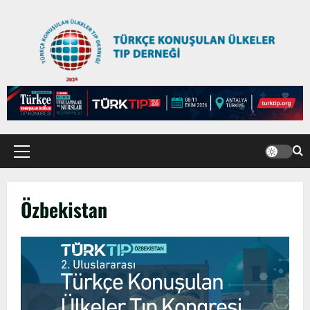
Anadolu’dan Orta Asya’ya Bilimsel İş
Birliği Zirvesi – Ağrı Tedavisinde
Uzmanlığı Buluşturmak: Türk Dünyası
Özbekistan
Sempozyumu
2
3 Ağustos 2026
TÜRKTIP2026 DUYURU – Refakatçi Ön
Talep Süreci Başladı
22 Nisan 2026
0